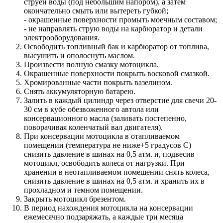
струей воды (под небольшим напором), а затем
окончательно смыть или вытереть губкой;
- окрашенные поверхности промыть моечным составом;
- не направлять струю воды на карбюратор и детали
электрооборудования.
Освободить топливный бак и карбюратор от топлива,
высушить и ополоснуть маслом.
Произвести полную смазку мотоцикла.
Окрашенные поверхности покрыть восковой смазкой.
Хромированные части покрыть вазелином.
Снять аккумуляторную батарею.
Залить в каждый цилиндр через отверстие для свечи 20-
30 см в кубе обезвоженного автола или
консервационного масла (заливать постепенно,
поворачивая коленчатый вал двигателя).
При консервации мотоцикла в отапливаемом
помещении (температура не ниже+5 градусов С)
снизить давление в шинах на 0,5 атм. и, подвесив
мотоцикл, освободить колеса от нагрузки. При
хранении в неотапливаемом помещении снять колеса,
снизить давление в шинах на 0,5 атм. и хранить их в
прохладном и темном помещении.
Закрыть мотоцикл брезентом.
В период нахождения мотоцикла на консервации
ежемесячно подзаряжать, а каждые три месяца