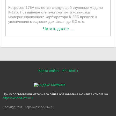
Ковровец-175А является следующей ступенью модели
К-175. Повышение степени сжатия и установка
модернизированного карбюратора К-55Б привели к
увеличению мощности двигателя до 8,2 л. с.
Читать далее ...
Карта сайта
Контакты
При использовании материала сайта обязательна активная ссылка на
https://voshod-2m.ru !
Copyright 2011 https://voshod-2m.ru