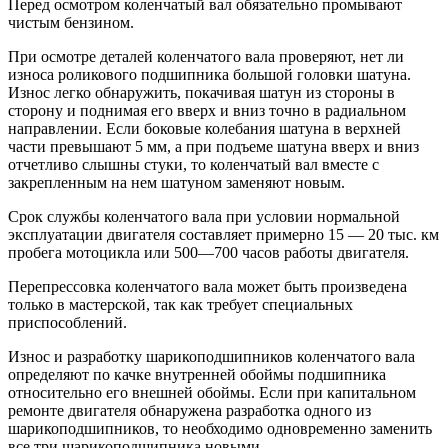
Перед осмотром коленчатый вал обязательно промывают
чистым бензином.
При осмотре деталей коленчатого вала проверяют, нет ли
износа роликового подшипника большой головки шатуна.
Износ легко обнаружить, покачивая шатун из стороны в
сторону и поднимая его вверх и вниз точно в радиальном
направлении. Если боковые колебания шатуна в верхней
части превышают 5 мм, а при подъеме шатуна вверх и вниз
отчетливо слышны стуки, то коленчатый вал вместе с
закрепленным на нем шатуном заменяют новым.
Срок службы коленчатого вала при условии нормальной
эксплуатации двигателя составляет примерно 15 — 20 тыс. км
пробега мотоцикла или 500—700 часов работы двигателя.
Перепрессовка коленчатого вала может быть произведена
только в мастерской, так как требует специальных
приспособлений.
Износ и разработку шарикоподшипников коленчатого вала
определяют по качке внутренней обоймы подшипника
относительно его внешней обоймы. Если при капитальном
ремонте двигателя обнаружена разработка одного из
шарикоподшипников, то необходимо одновременно заменить
все три шарикоподшипника новыми.