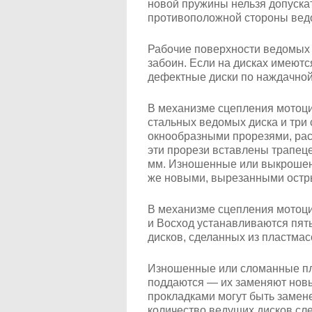
новой пружины нельзя допускат
противоположной стороны вед
Рабочие поверхности ведомых 
забоин. Если на дисках имеютс
дефектные диски по наждачной
В механизме сцепления мотоци
стальных ведомых диска и три
окнообразными прорезями, рас
эти прорези вставлены трапе
мм. Изношенные или выкроше
же новыми, вырезанными остр
В механизме сцепления мотоци
и Восход устанавливаются пят
дисков, сделанных из пластмас
Изношенные или сломанные пл
поддаются — их заменяют нов
прокладками могут быть замен
количество ведущих дисков след