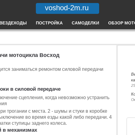
voshod-2m.ru
ВЕЗДЕХОДЫ
ПОСТРОЙКА
САМОДЕЛКИ
ОБЗОР МОТ
ачи мотоцикла Восход
дится заниматься ремонтом силовой передачи
В
к
25
оки в силовой передаче
К
лючение сцепления, когда невозможно устранить
Ок
ния
и трогании с места. 2 - шумы и стуки в коробке
ыключение во время езды какой либо передачи. 4
чатки ступицы заднего колеса.
 в механизмах