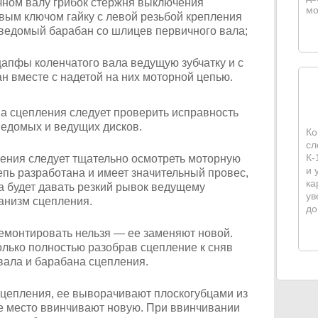
ичном валу грибок стержня выключения
мо
вым ключом гайку с левой резьбой крепления
ведомый барабан со шлицев первичного вала;
апфы коленчатого вала ведущую зубчатку и с
н вместе с надетой на них моторной цепью.
а сцепления следует проверить исправность
ведомых и ведущих дисков.
Ко
сл
К-
ения следует тщательно осмотреть моторную
и 
епь разработана и имеет значительный провес,
ка
а будет давать резкий рывок ведущему
ув
анизм сцепления.
до
монтировать нельзя — ее заменяют новой.
олько полностью разобрав сцепление к сняв
вала и барабана сцепления.
сцепления, ее выворачивают плоскогубцами из
ее место ввинчивают новую. При ввинчивании