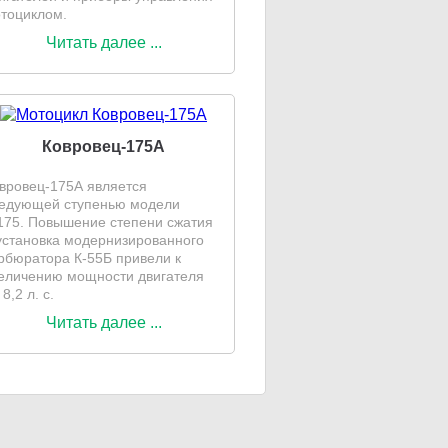
тоциклом.
Читать далее ...
Ковровец-175А
вровец-175А является
едующей ступенью модели
175. Повышение степени сжатия
установка модернизированного
рбюратора К-55Б привели к
еличению мощности двигателя
 8,2 л. с.
Читать далее ...