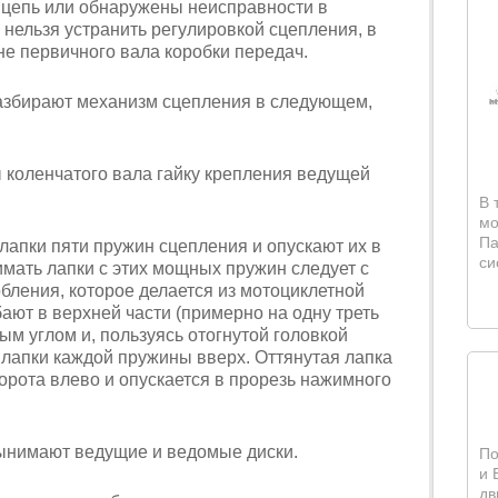
цепь или обнаружены неисправности в
нельзя устранить регулировкой сцепления, в
не первичного вала коробки передач.
азбирают механизм сцепления в следующем,
 коленчатого вала гайку крепления ведущей
В 
мо
Па
 лапки пяти пружин сцепления и опускают их в
си
имать лапки с этих мощных пружин следует с
ления, которое делается из мотоциклетной
бают в верхней части (примерно на одну треть
ым углом и, пользуясь отогнутой головкой
 лапки каждой пружины вверх. Оттянутая лапка
орота влево и опускается в прорезь нажимного
вынимают ведущие и ведомые диски.
По
и 
дв