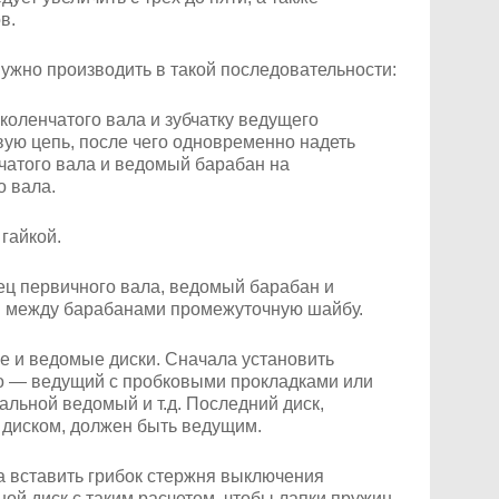
в.
ужно производить в такой последовательности:
 коленчатого вала и зубчатку ведущего
ую цепь, после чего одновременно надеть
чатого вала и ведомый барабан на
 вала.
 гайкой.
ец первичного вала, ведомый барабан и
ив между барабанами промежуточную шайбу.
ие и ведомые диски. Сначала установить
го — ведущий с пробковыми прокладками или
альной ведомый и т.д. Последний диск,
диском, должен быть ведущим.
ла вставить грибок стержня выключения
ой диск с таким расчетом, чтобы лапки пружин