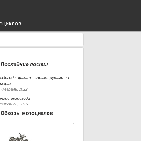
ОЦИКЛОВ
Последние посты
ездеход каракат - своими руками на
амерах
 Февраль, 2022
олесо вездехода
тябрь 22, 2016
Обзоры мотоциклов