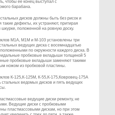
ь, чтобы ее конец выступал с
омого барабана.
стальных дисков должны быть без рисок и
я такие дефекты, их устраняют, притирая
 шкурке, положенной на ровную доску.
клов М1А, М1М и М-103 установлены три
 стальных ведущих диска с восемнадцатью
положенными по окружности каждого диска. В
цеидальные пробковые вкладыши толщиной 5
нные пробковые вкладыши заменяют такими
ым ножом из пробковой пластины.
клов К-125,К-125М, К-55,К-175,Ковровец-175А
ь стальных ведомых дисков и пять ведущих
сы.
астмассовые ведущие диски ремонту, не
ыми. Ведущие диски с пробковыми
ены пластмассовыми дискам, но при этом
ует увеличить с трех до пяти, а также