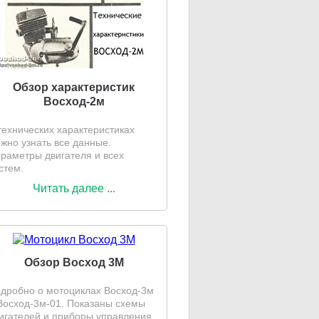
Обзор характеристик
Восход-2м
технических характеристиках
жно узнать все данные.
раметры двигателя и всех
стем.
Читать далее ...
Обзор Восход 3М
дробно о мотоциклах Восход-3м
Восход-3м-01. Показаны схемы
игателей и приборы управления