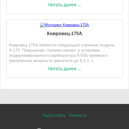
Читать далее ...
Ковровец-175А
Ковровец-175А является следующей ступенью модели
К-175. Повышение степени сжатия и установка
модернизированного карбюратора К-55Б привели к
увеличению мощности двигателя до 8,2 л. с.
Читать далее ...
Карта сайта
Контакты