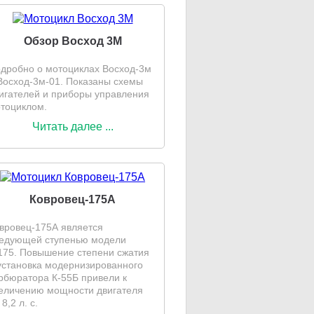
Обзор Восход 3М
дробно о мотоциклах Восход-3м
Восход-3м-01. Показаны схемы
игателей и приборы управления
тоциклом.
Читать далее ...
Ковровец-175А
вровец-175А является
едующей ступенью модели
175. Повышение степени сжатия
установка модернизированного
рбюратора К-55Б привели к
еличению мощности двигателя
 8,2 л. с.