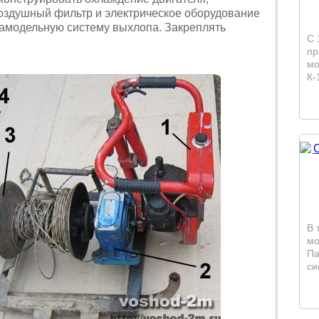
воздушный фильтр и электрическое оборудование
 самодельную систему выхлопа. Закреплять
С 
пр
мо
К-
В 
мо
Па
си