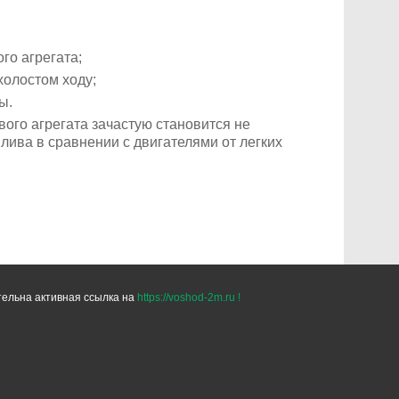
го агрегата;
холостом ходу;
ы.
ого агрегата зачастую становится не
лива в сравнении с двигателями от легких
тельна активная ссылка на
https://voshod-2m.ru !