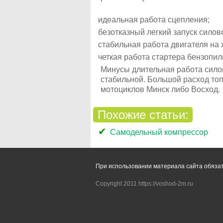
идеальная работа сцепления;
безотказный легкий запуск силово
стабильная работа двигателя на 
четкая работа стартера бензопил
Минусы длительная работа силов
стабильной. Большой расход топ
мотоциклов Минск либо Восход.
Похожие статьи:
Самодельный компрессор
При использовании материала сайта обяза
Copyright 2011 https://voshod-2m.ru