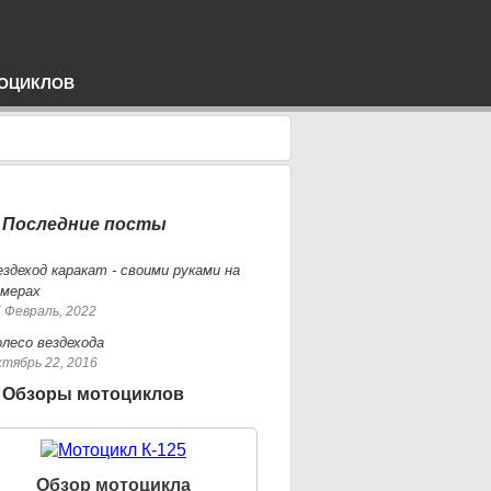
ОЦИКЛОВ
Последние посты
ездеход каракат - своими руками на
амерах
 Февраль, 2022
олесо вездехода
тябрь 22, 2016
Обзоры мотоциклов
Обзор мотоцикла