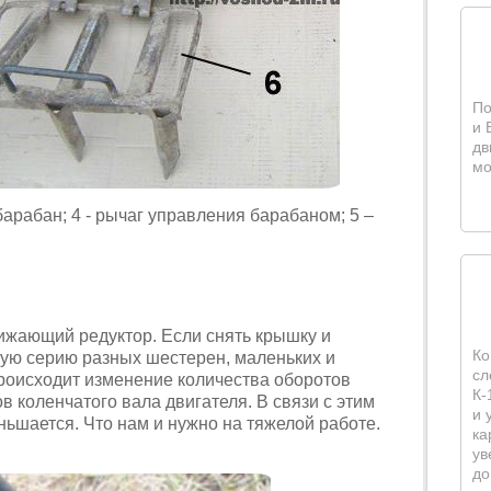
По
и 
дв
мо
 барабан; 4 - рычаг управления барабаном; 5 –
нижающий редуктор. Если снять крышку и
Ко
лую серию разных шестерен, маленьких и
сл
роисходит изменение количества оборотов
К-
в коленчатого вала двигателя. В связи с этим
и 
ньшается. Что нам и нужно на тяжелой работе.
ка
ув
до