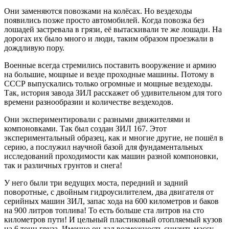
Они заменяются повозками на колёсах. Но вездеходы
появились позже просто автомобилей. Когда повозка без
лошадей застревала в грязи, её вытаскивали те же лошади. На
дорогах их было много и люди, таким образом проезжали в
дождливую пору.
Военные всегда стремились поставить вооружение и армию
на большие, мощные и везде проходные машины. Потому в
СССР выпускались только огромные и мощные вездеходы.
Так, история завода ЗИЛ расскажет об удивительном для того
времени разнообразии и количестве вездеходов.
Они экспериментировали с разными движителями и
компоновками. Так был создан ЗИЛ 167. Этот
экспериментальный образец, как и многие другие, не пошёл в
серию, а послужил научной базой для фундаментальных
исследований проходимости как машин разной компоновки,
так и различных грунтов и снега!
У него были три ведущих моста, передний и задний
поворотные, с двойным гидроусилителем, два двигателя от
серийных машин ЗИЛ, запас хода на 600 километров и баков
на 900 литров топлива! То есть больше ста литров на сто
километров пути! И цельный пластиковый отопляемый кузов
на 6 тонн груза. Именно он дал возможность снизить массу