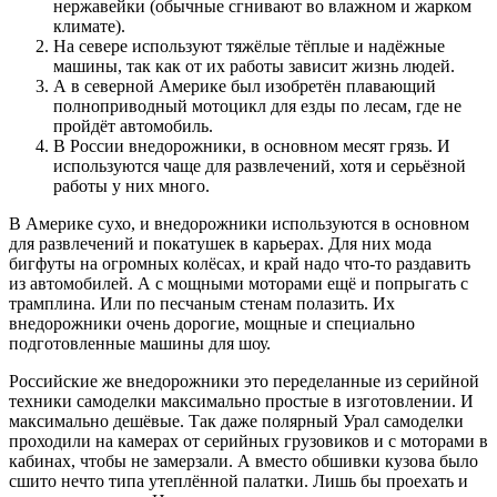
нержавейки (обычные сгнивают во влажном и жарком
климате).
На севере используют тяжёлые тёплые и надёжные
машины, так как от их работы зависит жизнь людей.
А в северной Америке был изобретён плавающий
полноприводный мотоцикл для езды по лесам, где не
пройдёт автомобиль.
В России внедорожники, в основном месят грязь. И
используются чаще для развлечений, хотя и серьёзной
работы у них много.
В Америке сухо, и внедорожники используются в основном
для развлечений и покатушек в карьерах. Для них мода
бигфуты на огромных колёсах, и край надо что-то раздавить
из автомобилей. А с мощными моторами ещё и попрыгать с
трамплина. Или по песчаным стенам полазить. Их
внедорожники очень дорогие, мощные и специально
подготовленные машины для шоу.
Российские же внедорожники это переделанные из серийной
техники самоделки максимально простые в изготовлении. И
максимально дешёвые. Так даже полярный Урал самоделки
проходили на камерах от серийных грузовиков и с моторами в
кабинах, чтобы не замерзали. А вместо обшивки кузова было
сшито нечто типа утеплённой палатки. Лишь бы проехать и