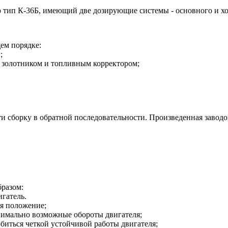
тип К-36Б, имеющий две дозирующие системы - основного и холо
ем порядке:
;
и, золотником и топливным корректором;
ти сборку в обратной последовательности. Произведенная заво
бразом:
игатель.
бя положение;
нимально возможные обороты двигателя;
добиться четкой устойчивой работы двигателя;