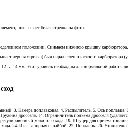
лемент, показывает белая стрелка на фото.
определенном положении. Снимаем нижнюю крышку карбюратора, 
ывает черная стрелка) был параллелен плоскости карбюратора (у
 12 … 14 мм. Этот уровень необходим для нормальной работы дв
сход
ный. 3. Камера поплавковая. 4. Распылитель. 5. Ось поплавка. 6
 Пружина дросселя. 14. Ограничитель подъема дросселя (удаляется
регулировочный холостого хода. 19. Штуцер для приема топлива
хода. 24. Игла запорная с шайбой. 25. Поплавок. 26. Утопитель 