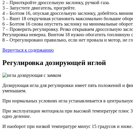
2 – Приоткройте дроссельную заслонку, ручкой газа.
3 – Запустите двигатель, прогрейте.
4 – Болтом 16, опуская дроссельную заслонку, добейтесь мини
5 – Винт 18 откручивая установить максимально большие обор
6 – Болтом 16 снова опустить заслонку на минимальные оборот
7 – Проверить регулировку. Резко открываем дроссельную засло
Регулировка неверна. Винтом 18 нужно обогатить топливную см
8 – Отрегулировано правильно, если нет провала и мотор, не г
Вернуться к содержанию
Регулировка дозирующей иглой
Дозирующая игла для регулировки имеет пять положений и фик
уменьшаем.
При нормальных условиях игла устанавливается в центральную
При эксплуатации мотоцикла при высокой температуре плюс 35
одно деление.
И наоборот при низкой температуре минус 15 градусов и ниже.