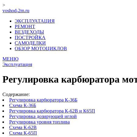
>
voshod-2m.ru
ЭКСПЛУАТАЦИЯ
РЕМОНТ
ВЕЗДЕХОДЫ
ПОСТРОЙКА
САМОДЕЛКИ
ОБЗОР МОТОЦИКЛОВ
МЕНЮ
Эксплуатация
Регулировка карбюратора мо
Содержание:
Регулировка карбюратора К-36Б
Схема К-36Б
Регулировка карбюратора К-62В и К65П
Регулировка дозирующей иглой
Регулировка уровня топлива
Схема К-62В
Схема К-65П