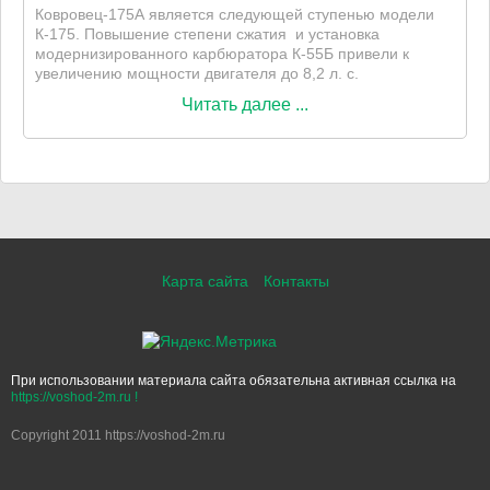
Ковровец-175А является следующей ступенью модели
К-175. Повышение степени сжатия и установка
модернизированного карбюратора К-55Б привели к
увеличению мощности двигателя до 8,2 л. с.
Читать далее ...
Карта сайта
Контакты
При использовании материала сайта обязательна активная ссылка на
https://voshod-2m.ru !
Copyright 2011 https://voshod-2m.ru